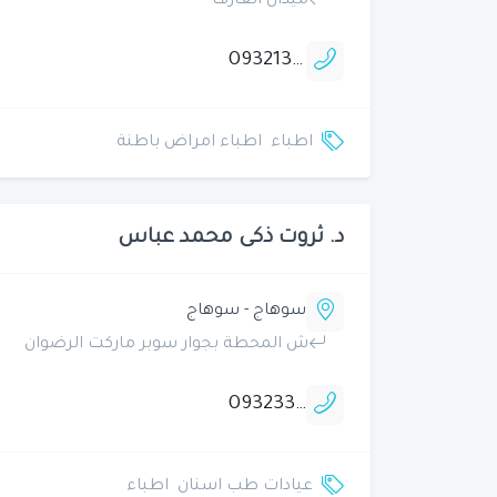
ميدان العارف
0932133252
اطباء
اطباء امراض باطنة
د. ثروت ذكى محمد عباس
سوهاج - سوهاج
ش المحطة بجوار سوبر ماركت الرضوان
0932331500
عيادات طب اسنان
اطباء