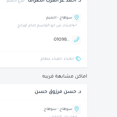
د. احمد عز العرب الصراف
فرع اخميم
سوهاج - اخميم
امتداد ش ابو القاسم امام اورانج
01098802011
اطباء
اطباء عظام
اماكن مشابهة قريبه
د. حسن مرزوق حسن
سوهاج - سوهاج