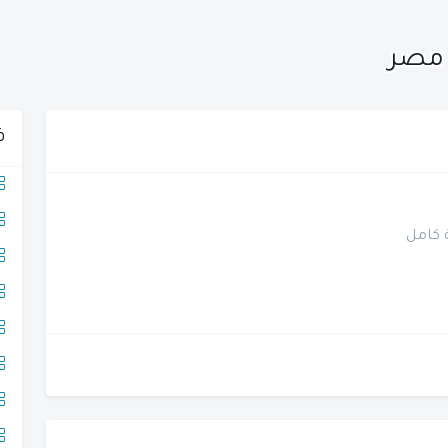
 مصر
ف
 كامل