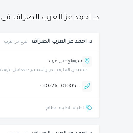
د. احمد عز العرب الصراف فى
د. احمد عز العرب الصراف
فرع حى غرب
سوهاج - حى غرب
ميدان العارف بجوار المختبر - معامل مؤمنة
01027641551
01005426098
اطباء
اطباء عظام