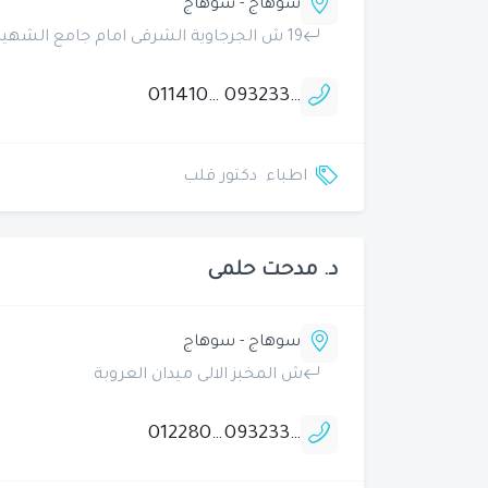
سوهاج - سوهاج
19 ش الجرجاوية الشرقى امام جامع الشهيد عبد المنعم رياض
01141066884
0932333636
اطباء
دكتور قلب
د. مدحت حلمى
سوهاج - سوهاج
ش المخبز الالى ميدان العروبة
01228082440
0932336660