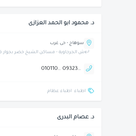
د. محمود ابو الحمد العزازى
سوهاج - حى غرب
ش الجرجاوية - مساكن الشيخ خضر بجوار ق
01011000816
0932344611
اطباء
اطباء عظام
د. عصام البدرى