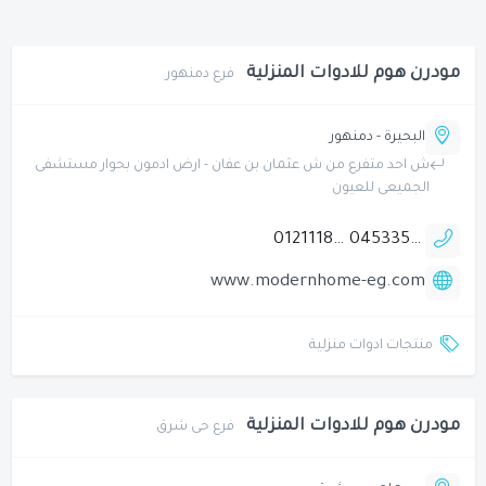
مودرن هوم للادوات المنزلية
فرع دمنهور
البحيرة - دمنهور
ش احد متفرع من ش عثمان بن عفان - ارض ادمون بحوار مستشفى
الجميعى للعيون
01211183621
0453355345
www.modernhome-eg.com
منتجات ادوات منزلية
مودرن هوم للادوات المنزلية
فرع حى شرق