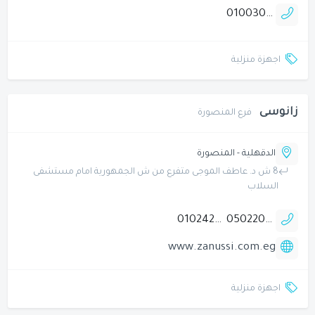
01003082797
اجهزة منزلية
زانوسى
فرع المنصورة
الدقهلية - المنصورة
8 ش د. عاطف الموجى متفرع من ش الجمهورية امام مستشفى
السلاب
01024290999
0502208031
www.zanussi.com.eg
اجهزة منزلية