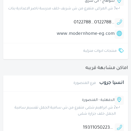
سوهاج - حى شرق
3 ش المراغى متفرع من ش شريف خلف مدرسة ناصر الاعدادية بنات
01227883663
01227886652
www.modernhome-eg.com
منتجات ادوات منزلية
اماكن مشابهة قريبه
انسيا جروب
فرع المنصورة
الدقهلية - المنصورة
2 ش ابراهيم شلبى متفرع من ش سامية الجمل تقسيم سامية
الجمل خلف جزارة شلبى
19311
0502238523