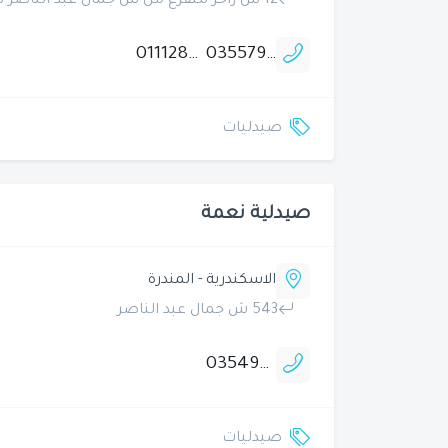
12 ش زاخر متفرع من ش جمال عبد الناصر قريب من بنك بلوم مصر
01112866051
035579661
صيدليات
صيدلية نعمة
الاسكندرية - المندرة
543 ش جمال عبد الناصر
035495809
صيدليات