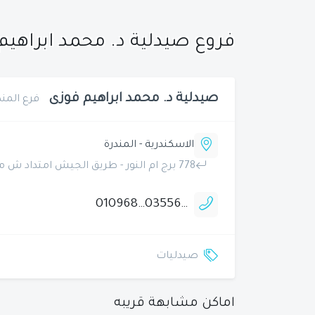
فروع صيدلية د. محمد ابراهي
صيدلية د. محمد ابراهيم فوزى
فرع المند
الاسكندرية - المندرة
778 برج ام النور - طريق الجيش امتداد ش مدرسة المنتزة الخاصة بجوار كافية جيوتشى
01096811119
035564564
صيدليات
اماكن مشابهة قريبه