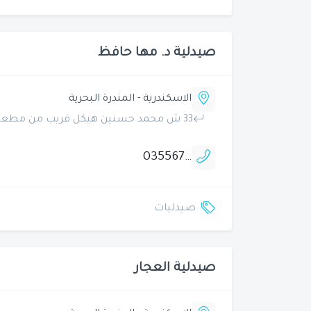
صيدلية د. مها حافظ
الاسكندرية - المندرة البحرية
33 ش محمد حسنين هيكل قريب من مطعم حسنى للمشويات والمأكولات البحرية ش.م.م
035567766
صيدليات
صيدلية العجار