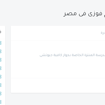
م فوزى فى مصر
ف
رة