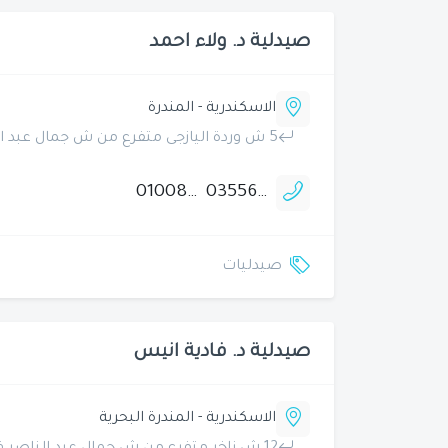
صيدلية د. ولاء احمد
الاسكندرية - المندرة
5 ش وردة اليازجى متفرع من ش جمال عبد الناصر امام شركة تعاون غزل المحلة
01008490834
035568090
صيدليات
صيدلية د. فادية انيس
الاسكندرية - المندرة البحرية