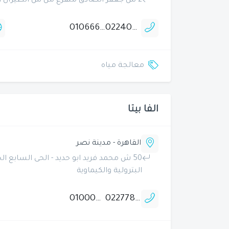
2 ش جعفر الصادق متفرع من ش الطيران امام سلسلة مطاعم البرج للمأكولات البحرية
01066655866
0224027776
معالجة مياه
الفا بيتا
القاهرة - مدينة نصر
50 ش محمد فريد ابو حديد - الحى السابع 
البترولية والكيماوية
01000410602
0227788367