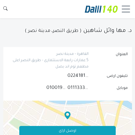
د. مها وائل شاهين
( طريق النصر، مدينة نصر )
القاهرة - مدينة نصر
العنوان
5 عمارات رابعة الاستثمارى - طريق النصر اعلى
مطعم توم اند بصل
0224181237
تليفون ارضى
01001942089
01113334180
موبايل
اوصل ازاى