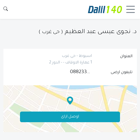
د. نجوى عيسى عبد العظيم
( حى غرب )
اسيوط - حى غرب
العنوان
1 عمارة الاوقاف - - الدور 2
0882332216
تليفون ارضى
اوصل ازاى