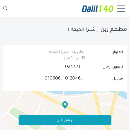
مطعم زين
( شبرا الخيمة )
القليوبية - شبرا الخيمة
العنوان
19 ش 15 مايو
0244713338
تليفون ارضى
01060689464
01204671752
موبايل
اوصل ازاى