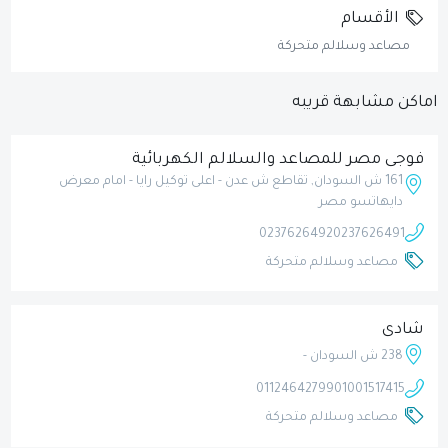
الأقسام
مصاعد وسلالم متحركة
اماكن مشابهة قريبه
فوجى مصر للمصاعد والسلالم الكهربائية
161 ش السودان, تقاطع ش عدن - اعلى توكيل رايا - امام معرض
دايهاتسو مصر
0237626492
0237626491
مصاعد وسلالم متحركة
شادى
238 ش السودان -
01124642799
01001517415
مصاعد وسلالم متحركة