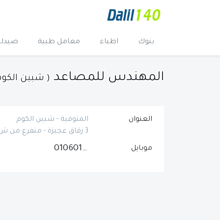
بنوك
اطباء
معامل طبية
صيدلي
المهندس للمصاعد
( شبين الكوم
العنوان
المنوفية - شبين الكوم
3 زقاق عجيزة - متفرع من ش مصطفى كامل
01060158510
موبايل