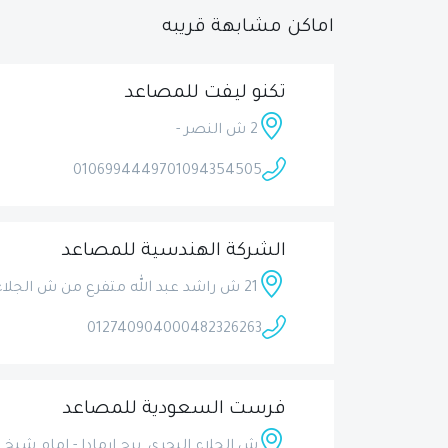
اماكن مشابهة قريبه
تكنو ليفت للمصاعد
2 ش النصر -
01069944497
01094354505
الشركة الهندسية للمصاعد
21 ش راشد عبد الله متفرع من ش الجلاء البحرى - قريب من مصلحة الضرائب على المبيعات
01274090400
0482326263
فرست السعودية للمصاعد
ش الجلاء البحرى, برج ارمادا - امام شيخ 