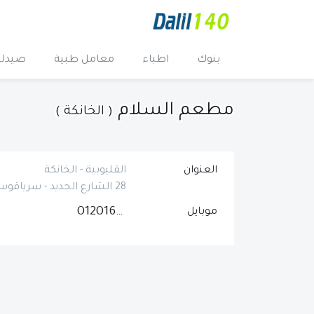
بنوك
اطباء
معامل طبية
صيدلي
مطعم السلام
( الخانكة )
العنوان
القليوبية - الخانكة
28 الشارع الجديد - سرياقوس
01201623221
موبايل