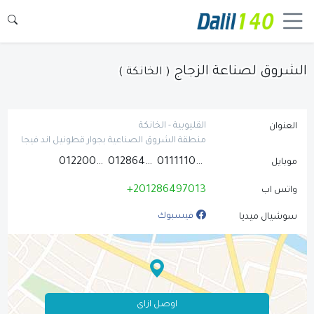
الشروق لصناعة الزجاج
( الخانكة )
القليوبية - الخانكة
العنوان
منطقة الشروق الصناعية بجوار قطونيل اند فيجا
01220065151
01286497013
01111107080
موبايل
+201286497013
واتس اب
فيسبوك
سوشيال ميديا
اوصل ازاى