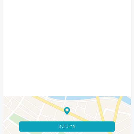
اوصل ازاى