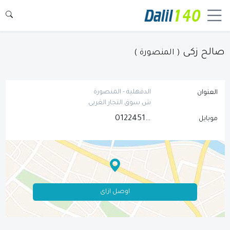
صالح زكى
( المنصورة )
الدقهلية - المنصورة
العنوان
ش سوق التجار الغربى
01224512124
موبايل
اوصل ازاى