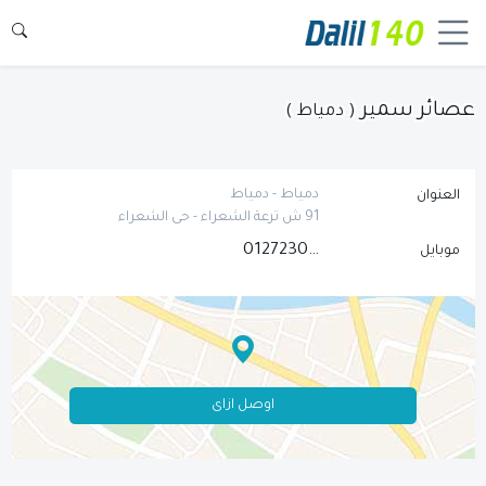
عصائر سمير
( دمياط )
دمياط - دمياط
العنوان
91 ش ترعة الشعراء - حى الشعراء
01272308269
موبايل
اوصل ازاى