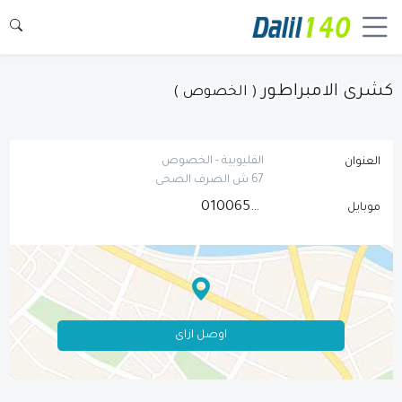
كشرى الامبراطور
( الخصوص )
القليوبية - الخصوص
العنوان
67 ش الصرف الصحى
01006590224
موبايل
اوصل ازاى