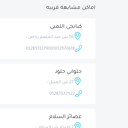
اماكن مشابهة قريبه
كبابجى اللمبى
56 ش عبد المنعم رياض -
01285132790
01012970618
حلوانى خلود
27 ش المنيل -
01287072522
عصائر السلام
2 امتداد ش السلام -