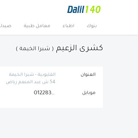
بنوك
اطباء
معامل طبية
صيدلي
كشرى الزعيم
( شبرا الخيمة )
العنوان
القليوبية - شبرا الخيمة
54 ش عبد المنعم رياض
01228347959
موبايل