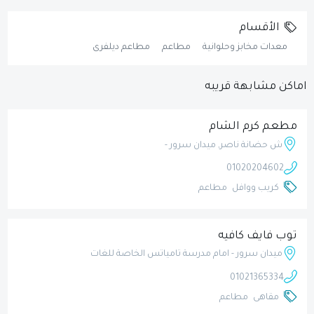
الأقسام
معدات مخابز وحلوانية
مطاعم
مطاعم ديلفرى
اماكن مشابهة قريبه
مطعم كرم الشام
ش حضانة ناصر, ميدان سرور -
01020204602
كريب ووافل
مطاعم
توب فايف كافيه
ميدان سرور - امام مدرسة تامياتس الخاصة للغات
01021365334
مقاهى
مطاعم