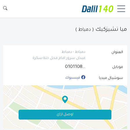
ميا تشيزكيك
( دمياط )
دمياط - دمياط
العنوان
ميدان سرور امام محل حتة سكرة
01011083194
موبايل
فيسبوك
سوشيال ميديا
اوصل ازاى