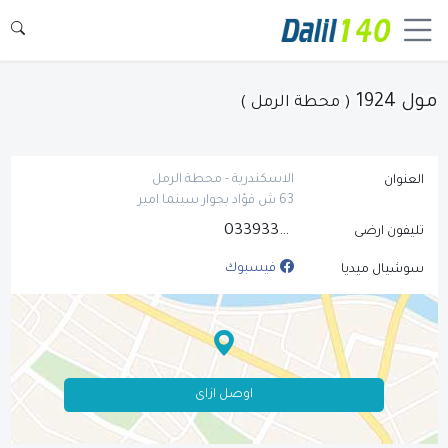
مول 1924
( محطة الرمل )
الاسكندرية - محطة الرمل
العنوان
63 ش فؤاد بجوار سينما امير
033933537
تليفون ارضى
فيسبوك
سوشيال ميديا
اوصل ازاى