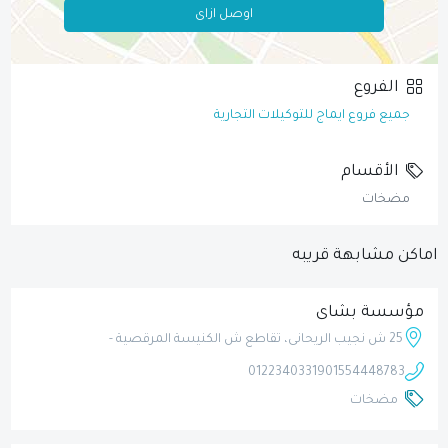
اوصل ازاى
الفروع
جميع فروع ايماج للتوكيلات التجارية
الأقسام
مضخات
اماكن مشابهة قريبه
مؤسسة بشاى
25 ش نجيب الريحانى، تقاطع ش الكنيسة المرقصية -
01223403319
01554448783
مضخات