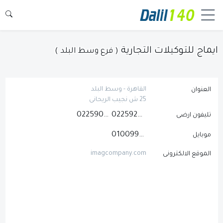
ايماج للتوكيلات التجارية
( فرع وسط البلد )
القاهرة - وسط البلد
العنوان
25 ش نجيب الريحانى
0225902326
0225926435
تليفون ارضى
01009952220
موبايل
imagcompany.com
الموقع الالكترونى