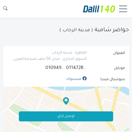
حواضر شامية
( مدينة الرحاب )
القاهرة - مدينة الرحاب
العنوان
السوق التجارى - محل 56 خلف صيدلية العزبى
01094946400
01147288788
موبايل
فيسبوك
سوشيال ميديا
اوصل ازاى