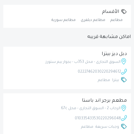
الأقسام
مطاعم
مطاعم ديلفرى
مطاعم سورية
اماكن مشابهة قريبه
دبل ديز بيتزا
السوق التجارى - محل 353ب - بجوار بيم ستورز
0222746203
0220294612
بيتزا
مطاعم
مطعم برجر اند باستا
الرحاب 2 - السوق التجارى - محل 67c
01033543353
0220296048
وجبات سريعة
مطاعم