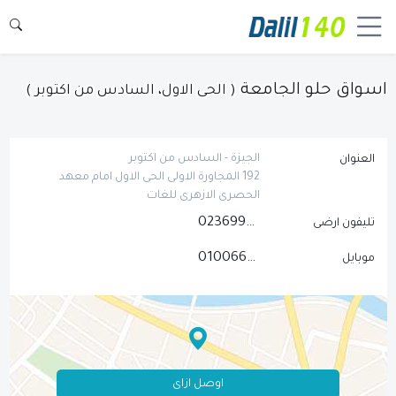
اسواق حلو الجامعة
( الحى الاول، السادس من اكتوبر )
الجيزة - السادس من اكتوبر
العنوان
192 المجاورة الاولى الحى الاول امام معهد
الحصرى الازهرى للغات
0236991405
تليفون ارضى
01006684106
موبايل
اوصل ازاى