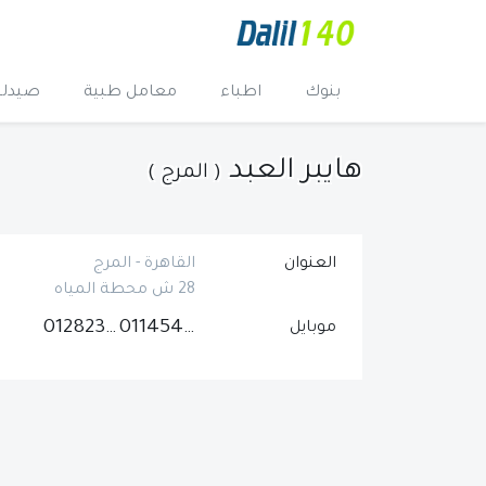
بنوك
اطباء
معامل طبية
صيدلي
هايبر العبد
( المرج )
العنوان
القاهرة - المرج
28 ش محطة المياه
01282331166
01145438493
موبايل