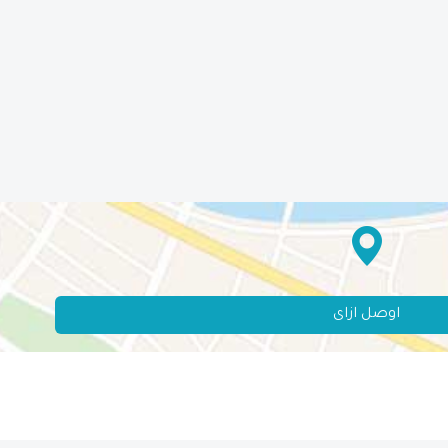
اوصل ازاى