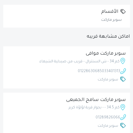
الأقسام
سوبر ماركت
اماكن مشابهة قريبه
سوبر ماركت موافى
كم 34 - ش السنترال - قريب من صيدلية الشيماء
01228630685
033401313
سوبر ماركت
سوبر ماركت سامح الجميعى
كم 34.5 - - بجوار قرية لؤلؤة كرير
01289826066
سوبر ماركت