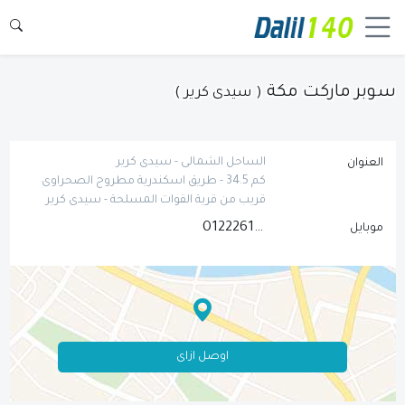
سوبر ماركت مكة
( سيدى كرير )
الساحل الشمالى - سيدى كرير
العنوان
كم 34.5 - طريق اسكندرية مطروح الصحراوى
قريب من قرية القوات المسلحة - سيدى كرير
01222616515
موبايل
اوصل ازاى