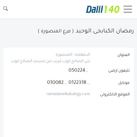
رمضان الكبابجى الوحيد
( فرع المنصورة )
الدقهلية - المنصورة
العنوان
ش الصالح ايوب قريب من مسجد الصالح ايوب
0502244574
تليفون ارضى
01008244441
01223189875
موبايل
ramadanelkababgy.com
الموقع الالكترونى