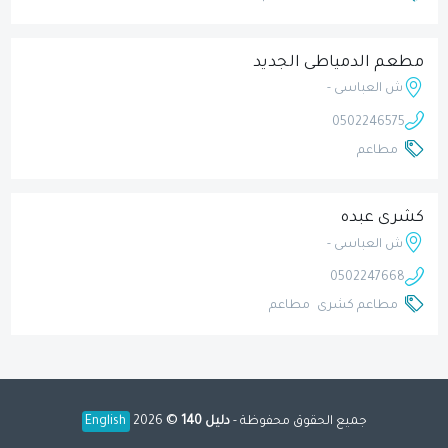
مطعم الدمياطى الجديد
ش العباسى -
0502246575
مطاعم
كشرى عبده
ش العباسى -
0502247668
مطاعم كشرى
مطاعم
©
جميع الحقوق محفوظة -
دليل 140
2026
English