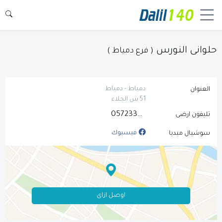
حلوانى النورس
( فرع دمياط )
دمياط - دمياط
العنوان
51 ش الجلاء
0572336681
تليفون ارضى
فيسبوك
سوشيال ميديا
اوصل ازاى