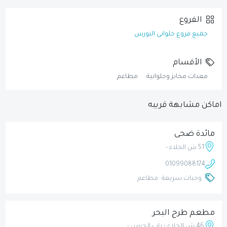
الفروع
جميع فروع حلوانى النورس
الأقسام
معدات مخابز وحلوانية
مطاعم
اماكن مشابهة قريبه
مائدة ضحى
51 ش الجلاء -
01099088174
وجبات سريعة
مطاعم
مطعم طرح البحر
46 ش الجلاء - باب الحرس -