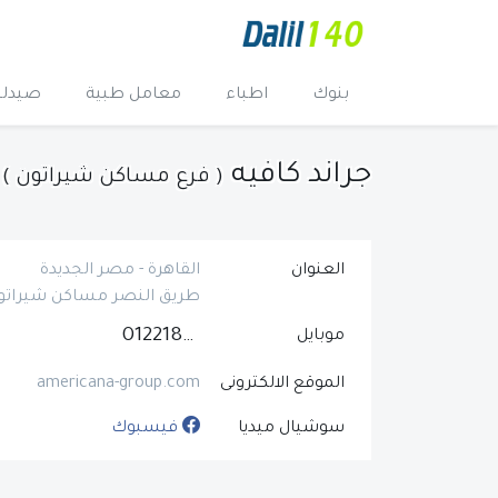
بنوك
اطباء
معامل طبية
صيدلي
جراند كافيه
( فرع مساكن شيراتون )
العنوان
القاهرة - مصر الجديدة
طريق النصر مساكن شيراتون
01221852834
موبايل
الموقع الالكترونى
americana-group.com
سوشيال ميديا
فيسبوك