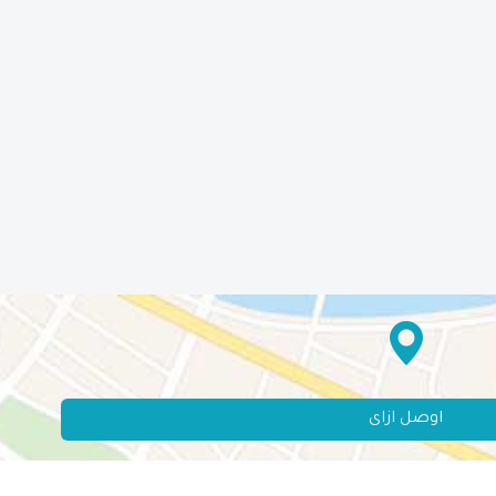
اوصل ازاى