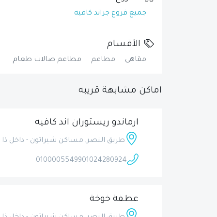
جميع فروع جراند كافيه
الأقسام
مقاهى
مطاعم
مطاعم صالات طعام
اماكن مشابهة قريبه
ارماندو ريستوران اند كافيه
طريق النصر, مساكن شيراتون - داخل ذا د
01000055499
01024280924
عطفة خوخة