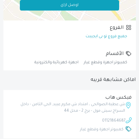
اوصل ازاى
الفروع
جميع فروع تو بى ايجيبت
الأقسام
كمبيوتر اجهزة وقطع غيار
اجهزة كهربائية والكترونية
اماكن مشابهة قريبه
فيكس هاب
ش عطية الصوالحى ، امتداد ش مكرم عبيد, الحى الثامن - داخل
السراج سيتى مول - برج 2 - محل 44
01121864687
كمبيوتر اجهزة وقطع غيار