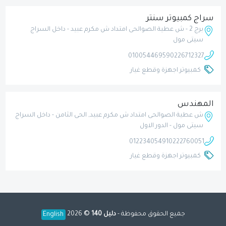
سراج كمبيوتر سنتر
برج 2 - ش عطية الصوالحى امتداد ش مكرم عبيد - داخل السراج
سيتى مول
01005446959
0226712327
كمبيوتر اجهزة وقطع غيار
المهندس
ش عطية الصوالحى امتداد ش مكرم عبيد, الحى الثامن - داخل السراج
سيتى مول - الدور الاول
01223405491
0222760051
كمبيوتر اجهزة وقطع غيار
©
جميع الحقوق محفوظة -
دليل 140
2026
English