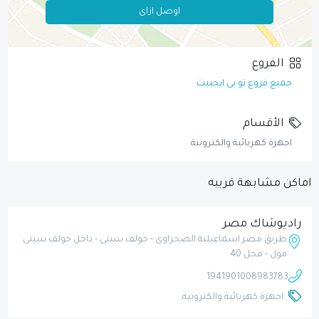
اوصل ازاى
الفروع
جميع فروع تو بى ايجيبت
الأقسام
اجهزة كهربائية والكترونية
اماكن مشابهة قريبه
راديوشاك مصر
طريق مصر اسماعيلية الصحراوى - جولف سيتى - داخل جولف سيتى
مول - محل 40
19419
01008983783
اجهزة كهربائية والكترونية