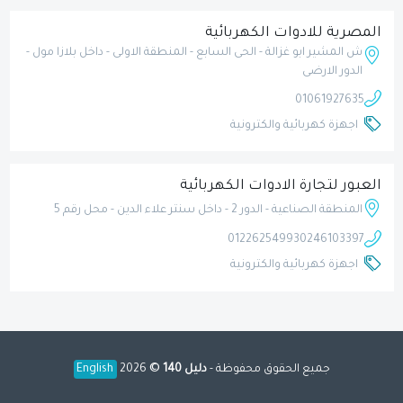
المصرية للادوات الكهربائية
ش المشير ابو غزالة - الحى السابع - المنطقة الاولى - داخل بلازا مول -
الدور الارضى
01061927635
اجهزة كهربائية والكترونية
العبور لتجارة الادوات الكهربائية
المنطقة الصناعية - الدور 2 - داخل سنتر علاء الدين - محل رقم 5
01226254993
0246103397
اجهزة كهربائية والكترونية
©
جميع الحقوق محفوظة -
دليل 140
2026
English