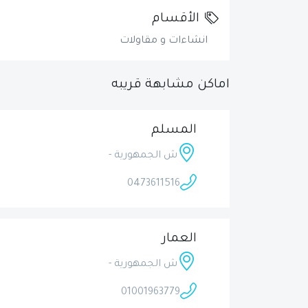
الأقسام
انشاءات و مقاولات
اماكن مشابهة قريبه
المسلم
ش الجمهورية -
0473611516
العمار
ش الجمهورية -
01001963779