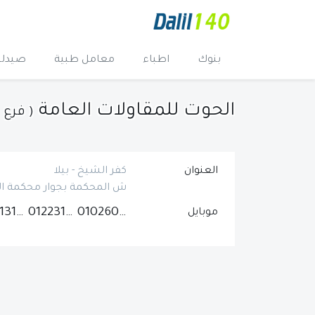
بنوك
اطباء
معامل طبية
صيدلي
الحوت للمقاولات العامة
( فرع ب
العنوان
كفر الشيخ - بيلا
ش المحكمة بجوار محكمة الاس
01013131102
01223188553
01026040901
موبايل