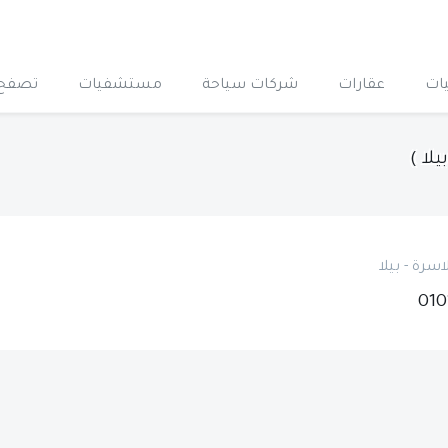
ات
عقارات
شركات سياحة
مستشفيات
تصفح 
يلا )
رة - بيلا