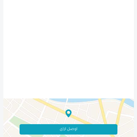
اوصل ازاى