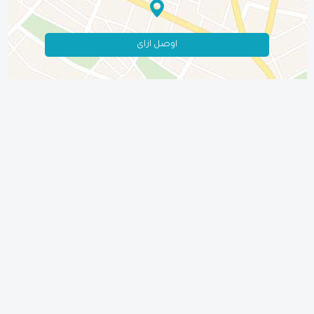
اوصل ازاى