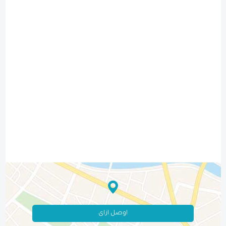
اوصل ازاى