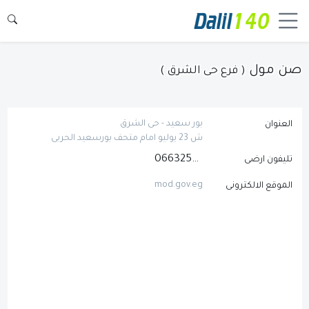
صن مول
( فرع حى الشرق )
بور سعيد - حى الشرق
العنوان
ش 23 يوليو امام متحف بورسعيد الحربى
0663251321
تليفون ارضى
mod.gov.eg
الموقع الالكترونى