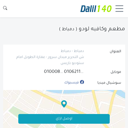
مطعم وكافيه لودو
( دمياط )
دمياط - دمياط
العنوان
ش التحرير ميدان سرور - عمارة الطويل امام
ستوديو باريس
01000868140
01062111223
موبايل
فيسبوك
سوشيال ميديا
اوصل ازاى