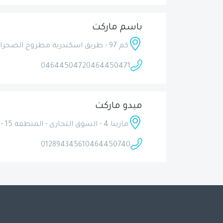
باسم ماركت
كم 97 - طريق اسكندرية مطروح الصحراوى - المنطقة 14 - مارينا 4 - بجوار صيدليات سيف
0464450472
0464450471
ميدو ماركت
مارينا 4 - السوق التجارى - المنطقة 15 - بجوار صيدلية العزبى
01289434561
0464450740