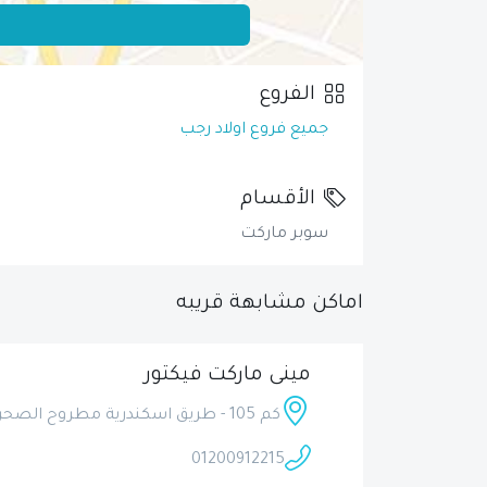
الفروع
جميع فروع اولاد رجب
الأقسام
سوبر ماركت
اماكن مشابهة قريبه
مينى ماركت فيكتور
كم 105 - طريق اسكندرية مطروح الصحراوى - مارينا 3 - داخل بورتو مارينا ريزورت اند سبا
01200912215