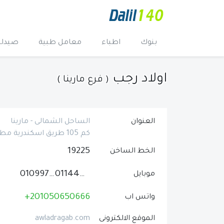
بنوك
اطباء
معامل طبية
صيدلي
اولاد رجب
( فرع مارينا )
العنوان
الساحل الشمالى - مارينا
كم 105 طريق اسكندرية مطروح الصحراوى مارينا 3 داخل بورتو مارينا
19225
الخط الساخن
01099775934
01144452990
موبايل
+201050650666
واتس اب
الموقع الالكترونى
awladragab.com