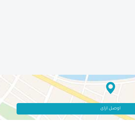
اوصل ازاى