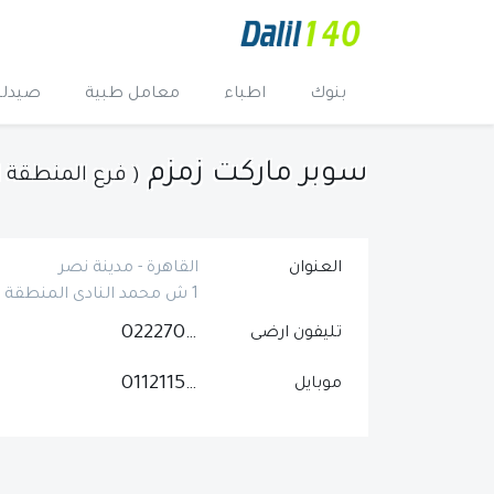
بنوك
اطباء
معامل طبية
صيدلي
سوبر ماركت زمزم
( فرع المنطقة 
العنوان
القاهرة - مدينة نصر
1 ش محمد النادى المنطقة السادسة امام ماكدونالدز
0222702840
تليفون ارضى
01121156531
موبايل