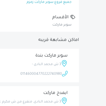
جميع فروع سوبر ماركت زمزم
الأقسام
سوبر ماركت
اماكن مشابهة قريبه
سوبر ماركت بندة
3 ش محمد النادى -
01146000477
0222740980
ايمدج ماركت
3 ش محمد النادى, متفرع من ش مكرم عبيد, الحى السادس - خلف ماكدونالدز