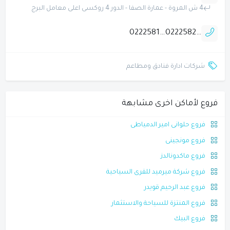
4 ش المروة - عمارة الصفا - الدور 4 روكسى اعلى معامل البرج
0222581188
0222582268
شركات ادارة فنادق ومطاعم
فروع لأماكن اخرى مشابهة
فروع حلوانى امير الدمياطى
فروع مونجينى
فروع ماكدونالدز
فروع شركة ميرميد للقرى السياحية
فروع عبد الرحيم قويدر
فروع المنتزة للسياحة والاستثمار
فروع البيك