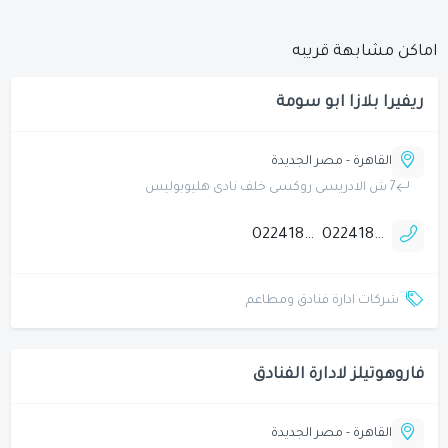
اماكن مشابهة قريبه
ريفيرا بلازا ابو سومة
القاهرة - مصر الجديدة
7 ش الادريسى روكسى خلف نادى هليوبوليس
0224188497
0224188496
شركات ادارة فنادق ومطاعم
فاروهوتيلز لادارة الفنادق
القاهرة - مصر الجديدة