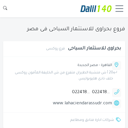
فروع بحراوى للاستثمار السياحى فى مصر
بحراوى للاستثمار السياحى
فرع روكسى
القاهرة - مصر الجديدة
20 أ ش منشية الطيران متفرع من ش الخليفة المأمون روكسى
خلف نادى هليوبوليس
0224189136
0224186667
www.lahaciendarassudr.com
شركات ادارة فنادق ومطاعم