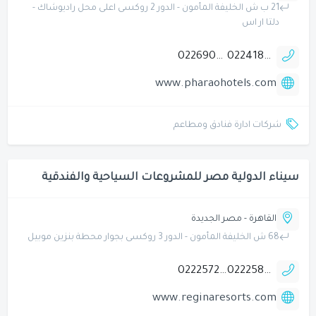
21 ب ش الخليفة المأمون - الدور 2 روكسى اعلى محل راديوشاك -
دلتا ار اس
0226904374
0224186703
www.pharaohotels.com
شركات ادارة فنادق ومطاعم
سيناء الدولية مصر للمشروعات السياحية والفندقية
القاهرة - مصر الجديدة
68 ش الخليفة المأمون - الدور 3 روكسى بجوار محطة بنزين موبيل
0222572010
0222589726
www.reginaresorts.com