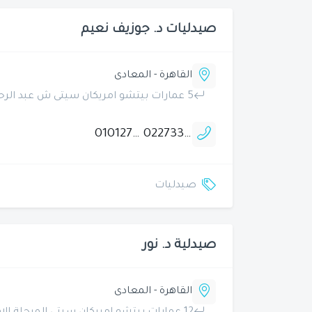
صيدليات د. جوزيف نعيم
القاهرة - المعادى
5 عمارات بيتشو امريكان سيتى ش عبد الرحمن عوف المرحلة الثانية زهراء المعادى
01012757276
0227338195
صيدليات
صيدلية د. نور
القاهرة - المعادى