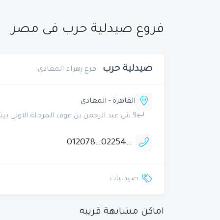
فروع صيدلية حرب فى مصر
صيدلية حرب
فرع زهراء المعادى
القاهرة - المعادى
9 ش عبد الرحمن بن عوف المرحلة الاولى بيتشو امريكان سيتى زهراء المعادى
01207841000
0225400361
صيدليات
اماكن مشابهة قريبه