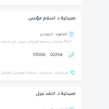
صيدلية د. اسلام مؤنس
القاهرة - المعادى
15 عمارات بيتشو امريكان سيتى ش محمد رضا المرحلة الاولى زهراء المعادى بجوار مدرسة ستارز 2
01000084556
0225401936
صيدليات
صيدليات خدمة التوصيل للمنازل
صيدلية د. احمد نبيل