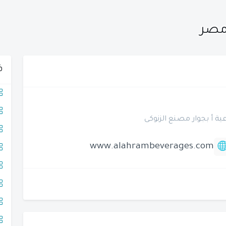
مصر
ف
www.alahrambeverages.com