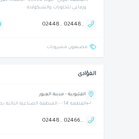
القطعة الاولى - بلو
ورفاعى للحلويات والشيكولاتة
0244892253
0244892249
مصنعون مشروبات
الفؤادى
القليوبية - مدينة العبور
القطعة 14 - - المنطقة الصناعية الثالثة بجوار الشركة العربية للصناعات الغذائية - طعمة
0244890255
0246652444