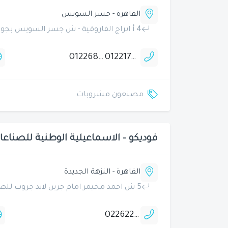
القاهرة - جسر السويس
4 أ ابراج الفاروقية - ش جسر السويس بجوار مطعم الشبراوى
01226806668
01221742801
مصنعون مشروبات
فوديكو - الاسماعيلية الوطنية للصناعا
القاهرة - النزهة الجديدة
5 ش احمد مخيمر امام جرين لاند جروب للصناعات الغذائية
0226221454