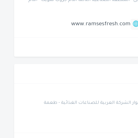
ك 20004 - الامتداد الغربى - المنطقة الصناعية الثالثة امام جروب سويت - امام
www.ramsesfresh.com