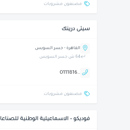
مصنعون مشروبات
سيتى درينك
القاهرة - جسر السويس
64 ش جسر السويس
01118162606
مصنعون مشروبات
فوديكو - الاسماعيلية الوطنية للصناعا