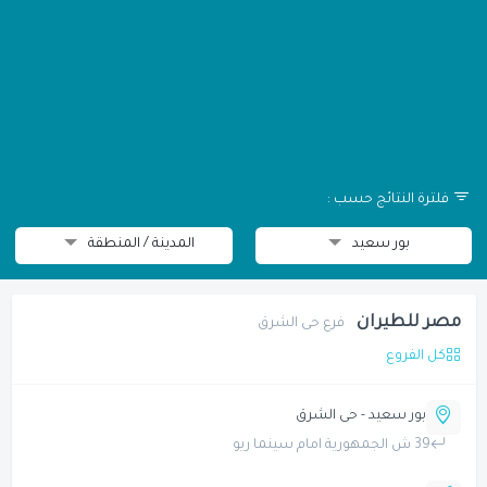
فلترة النتائج حسب :
بور سعيد
المدينة / المنطقة
مصر للطيران
فرع حى الشرق
كل الفروع
بور سعيد - حى الشرق
39 ش الجمهورية امام سينما ريو