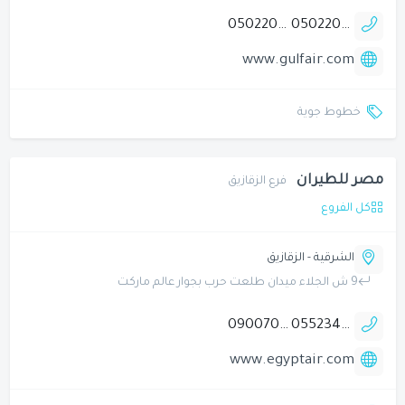
0502202520
0502202509
www.gulfair.com
خطوط جوية
مصر للطيران
فرع الزقازيق
كل الفروع
الشرقية - الزقازيق
9 ش الجلاء ميدان طلعت حرب بجوار عالم ماركت
090070000
0552349831
www.egyptair.com