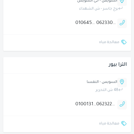
السويس - حى السويس
برج جاسر - ش الشهداء
01064540191
0623304950
معالجة مياه
الترا بيور
السويس - النمسا
48 ش التحرير
01001315561
0623225138
معالجة مياه