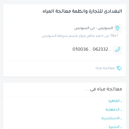
البغدادى للتجارة وانظمة معالجة المياه
السويس - حى السويس
14 ش احمد ماهر بجوار قسم شرطة السويس
01003668480
0623324093
معالجة مياه
معالجة مياه فى ...
ـــ القاهرة
ـــ الدقهلية
ـــ الاسكندرية
ـــ البحيرة