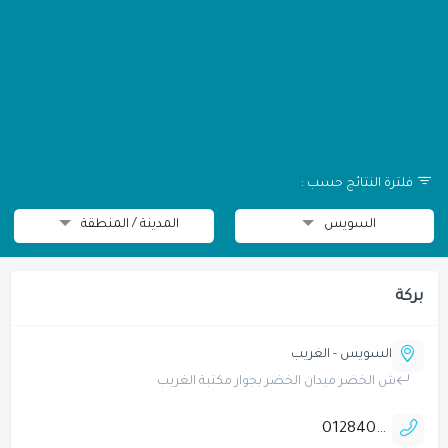
فلترة النتائج حسب :
السويس
المدينة / المنطقة
بركة
السويس - الغريب
ش الخضر ميدان الخضر بجوار مكتبة الغريب
01284049013