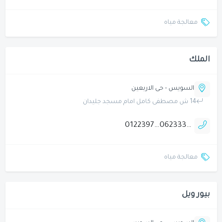
معالجة مياه
الملك
السويس - حى الاربعين
14 ش مصطفى كامل امام مسجد جليدان
01223973858
0623332970
معالجة مياه
بيور ويل