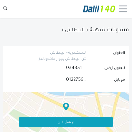
مشويات شهية
( البيطاش )
الاسكندرية - البيطاش
العنوان
ش البيطاش بجوار ماكدونالدز
034331356
تليفون ارضى
01227565425
موبايل
اوصل ازاى