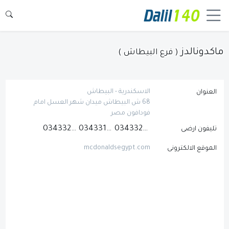
ماكدونالدز
( فرع البيطاش )
الاسكندرية - البيطاش
العنوان
68 ش البيطاش ميدان شهر العسل امام
فودافون مصر
034332198
034331231
034332192
تليفون ارضى
mcdonaldsegypt.com
الموقع الالكترونى