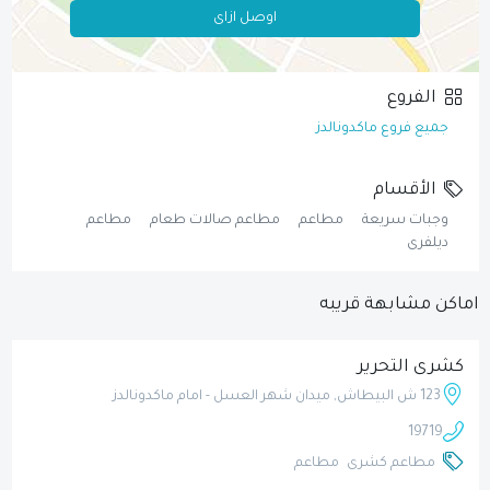
اوصل ازاى
الفروع
جميع فروع ماكدونالدز
الأقسام
وجبات سريعة
مطاعم
مطاعم صالات طعام
مطاعم
ديلفرى
اماكن مشابهة قريبه
كشرى التحرير
123 ش البيطاش, ميدان شهر العسل - امام ماكدونالدز
19719
مطاعم كشرى
مطاعم