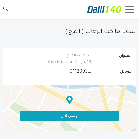
سوبر ماركت الرحاب
( المرج )
القاهرة - المرج
العنوان
19 ش الترعة السلطوحية
01129938812
موبايل
اوصل ازاى