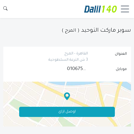
سوبر ماركت التوحيد
( المرج )
القاهرة - المرج
العنوان
3 ش الترعة السلطوحية
01067573106
موبايل
اوصل ازاى